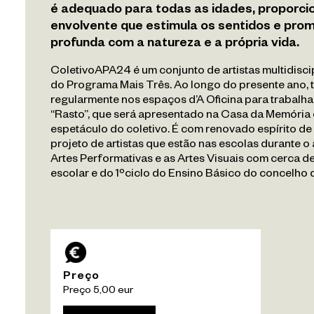
é adequado para todas as idades, proporci
envolvente que estimula os sentidos e pr
Repositório
profunda com a natureza e a própria vida.
Veduta
ColetivoAPA24 é um conjunto de artistas multidisci
do Programa Mais Três. Ao longo do presente ano, t
regularmente nos espaços d’A Oficina para trabalh
PT
EN
“Rasto”, que será apresentado na Casa da Memória 
espetáculo do coletivo. É com renovado espírito de
projeto de artistas que estão nas escolas durante o 
Artes Performativas e as Artes Visuais com cerca d
escolar e do 1ºciclo do Ensino Básico do concelho
Preço
Preço 5,00 eur