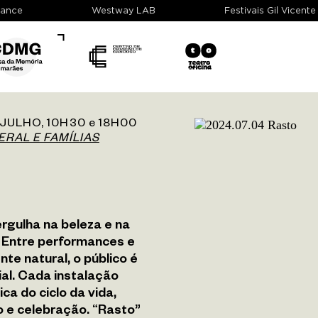
UIdance
Westway LAB
Festivais Gil Vice
JULHO, 10H30 e 18H00
ERAL E FAMÍLIAS
rgulha na beleza e na
. Entre performances e
nte natural, o público é
al. Cada instalação
a do ciclo da vida,
 e celebração. “Rasto”