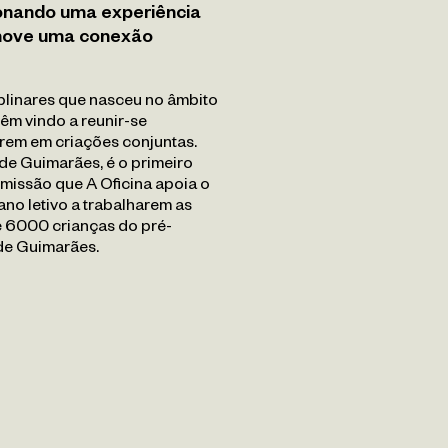
onando uma experiência
omove uma conexão
plinares que nasceu no âmbito
êm vindo a reunir-se
arem em criações conjuntas.
de Guimarães, é o primeiro
 missão que A Oficina apoia o
ano letivo a trabalharem as
e 6000 crianças do pré-
 de Guimarães.