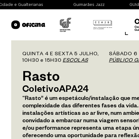
da Cidade e Gualterianas
Guimarães Jazz
G
QUINTA 4 E SEXTA 5 JULHO,
SÁBADO 6 
10H30 e 15H30
ESCOLAS
PÚBLICO G
Sobre
Rasto
Espaços
ColetivoAPA24
“Rasto” é um espetáculo/instalação que me
Exposição
complexidade das diferentes fases da vida
instalações artísticas ao ar livre, num ambie
Programação
convidado a embarcar numa viagem sensori
e/ou performance representa uma etapa únic
Arquivo
oferecendo uma oportunidade para reflexão