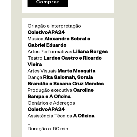
Comprar
Criação e Interpretação
ColetivoAPA24
Música
Alexandre Sobral e
Gabriel Eduardo
Artes Performativas
Liliana Borges
Teatro
Lurdes Castro e Ricardo
Vieira
Artes Visuais
Marta Mesquita
Dança
Rita Salomah, Soraia
Brandão e Susana Cruz Mendes
Produção executiva
Caroline
Bampa e A Oficina
Cenários e Adereços
ColetivoAPA24
Assistência Técnica
A Oficina
_
Duração c. 60 min