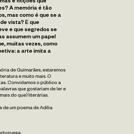
emas e ficções que
res? A memória é tão
os, mas como é que se a
 de vista? E que
eve e que segredos se
ras assumem um papel
ue, muitas vezes, como
tiva: a arte imita a
mória de Guimarães, estaremos
eratura e muito mais. O
tas. Convidamos o público a
alavras que gostariam de ler e
mais do que) literárias.
s de um poema de Adília
ortuguesa.