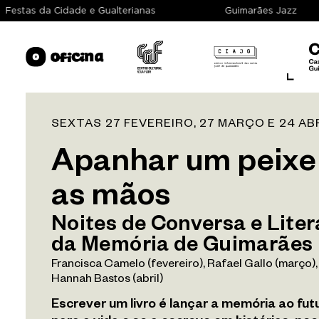
Festas da Cidade e Gualterianas
Guimarães Jazz
SEXTAS 27 FEVEREIRO, 27 MARÇO E 24 ABR
Sobre
Apanhar um peix
as mãos
Espaços
Noites de Conversa e Lite
Exposição
da Memória de Guimarães
Francisca Camelo (fevereiro), Rafael Gallo (março)
Programação
Hannah Bastos (abril)
Escrever um livro é lançar a memória ao fut
Arquivo