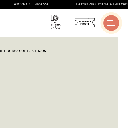
Festivais Gil Vicente
Festas da Cidade e Gual
Gangue de Guimarães
Coproduções
Bolsas de Criação
Redes e Parcerias