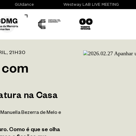
GUIdance
Westway LAB LIVE MEETING
IL, 21H30
e com
ratura na Casa
, Manuella Bezerra de Melo e
uro. Como é que se olha