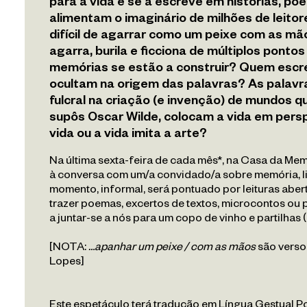
para a vida e se a escreve em histórias, po
alimentam o imaginário de milhões de leito
Repositório
difícil de agarrar como um peixe com as mã
agarra, burila e ficciona de múltiplos pontos
Veduta
memórias se estão a construir? Quem escr
ocultam na origem das palavras? As palav
fulcral na criação (e invenção) de mundos q
PT
EN
supôs Oscar Wilde, colocam a vida em perspe
vida ou a vida imita a arte?
Na última sexta-feira de cada mês*, na Casa da Me
à conversa com um/a convidado/a sobre memória, lit
momento, informal, será pontuado por leituras aber
trazer poemas, excertos de textos, microcontos ou p
a juntar-se a nós para um copo de vinho e partilhas (
[NOTA:
…apanhar um peixe / com as mãos
são verso
Lopes]
Este espetáculo terá tradução em Língua Gestual P