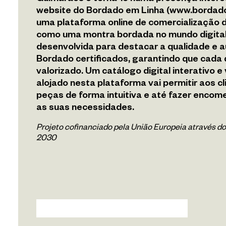
website do Bordado em Linha (www.bordad
Repositório
uma plataforma online de comercialização d
como uma montra bordada no mundo digital
desenvolvida para destacar a qualidade e a
Veduta
Bordado certificados, garantindo que cada 
valorizado. Um catálogo digital interativo e
PT
EN
alojado nesta plataforma vai permitir aos cl
peças de forma intuitiva e até fazer encom
as suas necessidades.
Projeto cofinanciado pela União Europeia através
2030