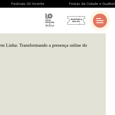
Festivais Gil Vicente
Festas da Cidade e Gualt
Gangue de Guimarães
Coproduções
Bolsas de Criação
Redes e Parcerias