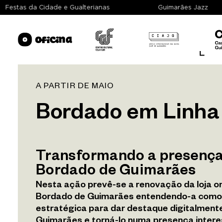
Festas da Cidade e Gualterianas
Guimarães Jazz
A PARTIR DE MAIO
Sobre
Bordado em Linha
Espaços
Transformando a presença
Exposição
Bordado de Guimarães
Nesta ação prevê-se a renovação da loja on
Programação
Bordado de Guimarães entendendo-a como
estratégica para dar destaque digitalment
Arquivo
Guimarães e torná-lo numa presença intere