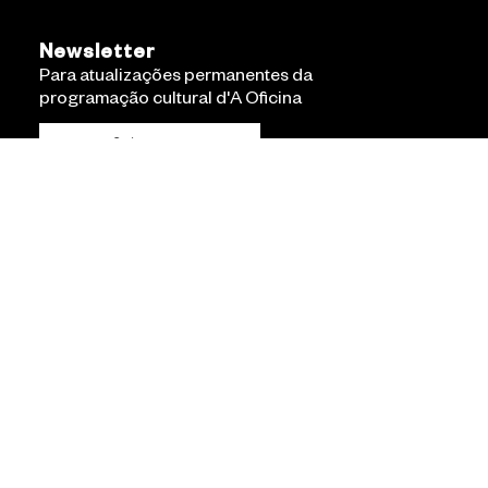
Newsletter
Para atualizações permanentes da
programação cultural d'A Oficina
Subscrever
Declaração de Acessibilidade
Política de Privacidade
Termos e Condições
Bordado em Linha