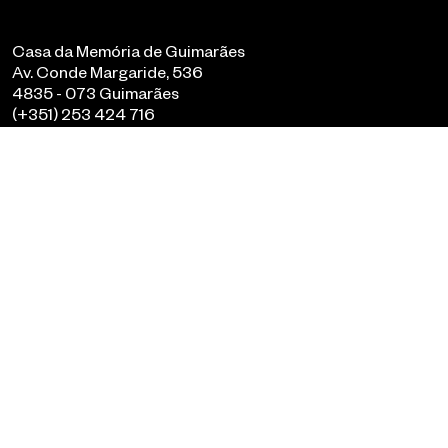
Casa da Memória de Guimarães
Av. Conde Margaride, 536
4835 - 073 Guimarães
(+351) 253 424 716
geral@casadamemoria.pt