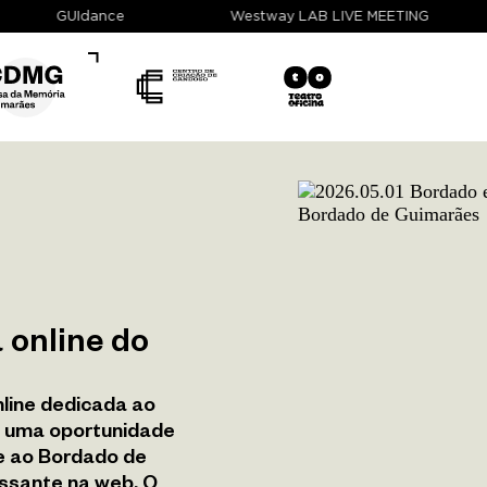
GUIdance
Westway LAB LIVE MEETING
 online do
line dedicada ao
 uma oportunidade
e ao Bordado de
ssante na web. O