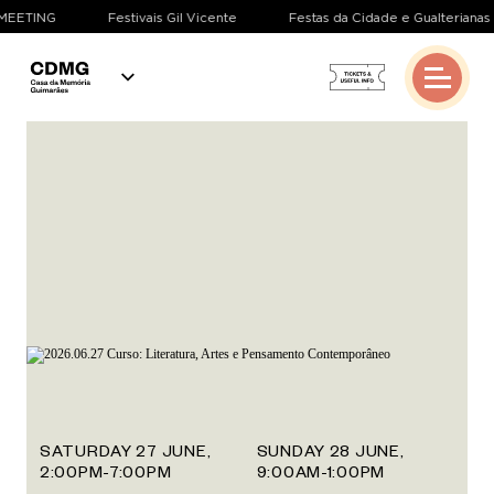
 MEETING
Festivais Gil Vicente
Festas da Cidade e Gualterianas
About
Spaces
Exhibition
Programme
Archive
Repository
Veduta
PT
EN
SATURDAY 27 JUNE,
SUNDAY 28 JUNE,
2:00PM-7:00PM
9:00AM-1:00PM